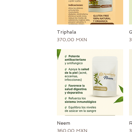
Triphala
G
Vista rápida
Precio
P
370,00 MXN
3
Neem
R
Vista rápida
Precio
P
360,00 MXN
3