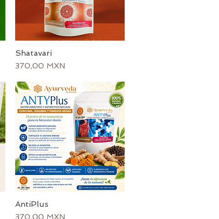
Shatavari
Vista rápida
Precio
370,00 MXN
AntiPlus
Vista rápida
Precio
370,00 MXN