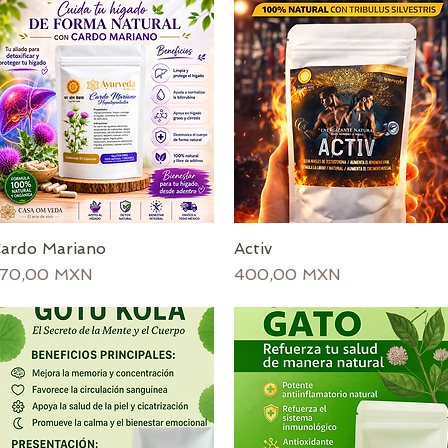
ardo Mariano
Activ
Vista rápida
Vista rápida
recio
Precio
70,00 MXN
400,00 MXN