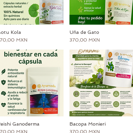
otu Kola
Uña de Gato
Vista rápida
Vista rápida
recio
Precio
70,00 MXN
370,00 MXN
eishi Ganoderma
Bacopa Monieri
Vista rápida
Vista rápida
recio
Precio
70,00 MXN
370,00 MXN