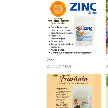
Zinc
C
Vista rápida
Precio
P
290,00 MXN
3