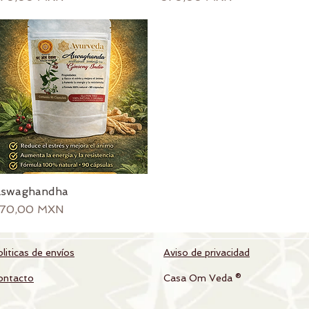
swaghandha
Vista rápida
recio
70,00 MXN
liticas de envíos
Aviso de privacidad
ontacto
Casa Om Veda ®