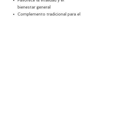
Favorece la vitalidad y el
bienestar general
Complemento tradicional para el
equilibrio hormonal natural
Rico en compuestos vegetales
de origen natural
apoya en la regularización de las
hormonas
Inspirado en la sabiduría ancestral
del Ayurveda y elaborado para
quienes buscan un enfoque más
natural para el cuidado integral del
cuerpo.
Un aliado natural para promover
equilibrio, energía y bienestar diario.
No hay reseñas todavía