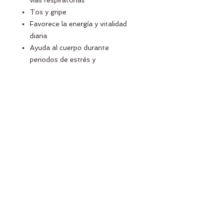
vias respiratorias
Tos y gripe
Favorece la energía y vitalidad
diaria
Ayuda al cuerpo durante
periodos de estrés y
agotamiento
Contribuye al bienestar y
equilibrio general
Rico en compuestos vegetales
de origen natural
🌿 Inspirado en la sabiduría ancestral
oriental y pensado para quienes
buscan complementar su rutina con
un enfoque más natural para el
bienestar integral.
💚 Un aliado natural para promover
energía, equilibrio y apoyo
inmunológico diario.